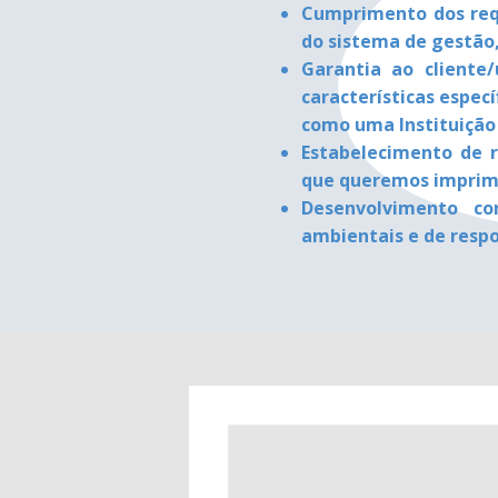
Cumprimento dos requ
do sistema de gestão
Garantia ao cliente/
características espec
como uma Instituição
Estabelecimento de r
que queremos imprimir
Desenvolvimento con
ambientais e de respo