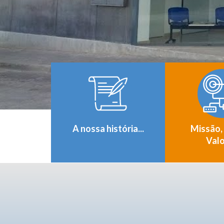
A nossa história...
Missão,
Val