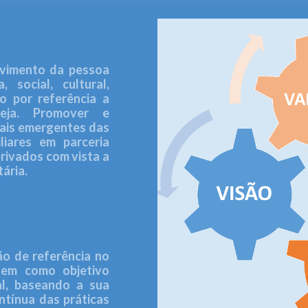
lvimento da pessoa
social, cultural,
do por referência a
reja. Promover e
iais emergentes das
liares em parceria
privados com vista a
ária.
ão de referência no
tem como objetivo
ial, baseando a sua
ntínua das práticas