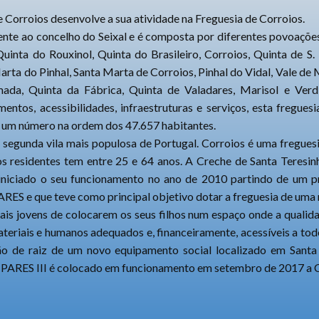
e Corroios desenvolve a sua atividade na Freguesia de Corroios.
ente ao concelho do Seixal e é composta por diferentes povoações
uinta do Rouxinol, Quinta do Brasileiro, Corroios, Quinta de S.
arta do Pinhal, Santa Marta de Corroios, Pinhal do Vidal, Vale de
ada, Quinta da Fábrica, Quinta de Valadares, Marisol e Verd
entos, acessibilidades, infraestruturas e serviços, esta fregues
o um número na ordem dos 47.657 habitantes.
 segunda vila mais populosa de Portugal. Corroios é uma fregue
s residentes tem entre 25 e 64 anos. A Creche de Santa Teresinh
o iniciado o seu funcionamento no ano de 2010 partindo de um pr
RES e que teve como principal objetivo dotar a freguesia de uma 
mais jovens de colocarem os seus filhos num espaço onde a qualid
eriais e humanos adequados e, financeiramente, acessíveis a todo
ão de raiz de um novo equipamento social localizado em Sant
o PARES III é colocado em funcionamento em setembro de 2017 a C