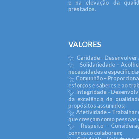
e na elevação da quali
prestados.
VALORES
Caridade – Desenvolver a
Solidariedade – Acolher
necessidades e especificid
Comunhão – Proporcionar 
esforços e saberes e ao tra
Integridade – Desenvolve
da excelência da qualida
propósitos assumidos;
Afetividade – Trabalhar 
que cresçam como pessoas e
Respeito – Consideraçã
connosco colaboram;