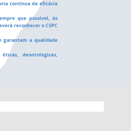
ria contínua da eficácia
sempre que possível, às
 deverá reconhecer o CSPC
ue garantam a qualidade
éticas, deontológicas,