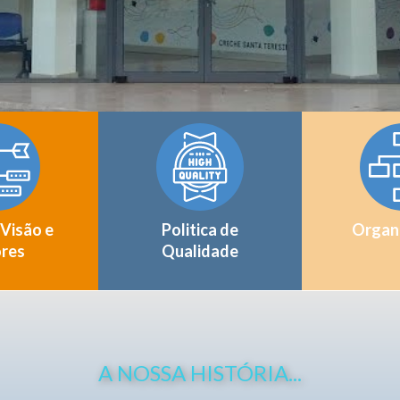
 Visão e
Politica de
Organ
ores
Qualidade
A NOSSA HISTÓRIA...